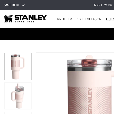
SWEDEN
FRAKT 79 KR.
NYHETER
VATTENFLASKA
QUE