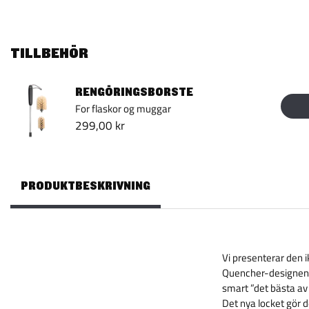
TILLBEHÖR
RENGÖRINGSBORSTE
For flaskor og muggar
299,00 kr
PRODUKTBESKRIVNING
Vi presenterar den 
Quencher-designen ha
smart ”det bästa av 
Det nya locket gör d