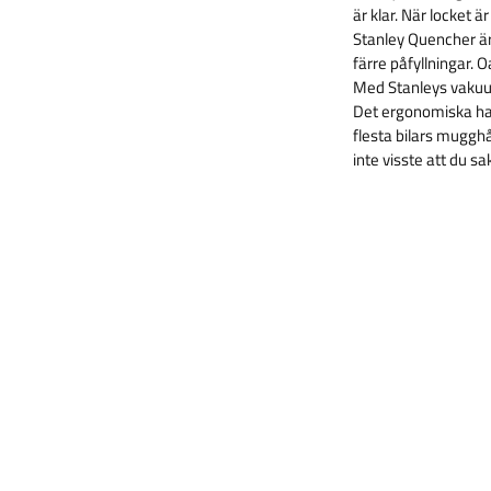
är klar. När locket ä
Stanley Quencher är 
färre påfyllningar. O
Med Stanleys vakuumi
Det ergonomiska ha
flesta bilars muggh
inte visste att du s