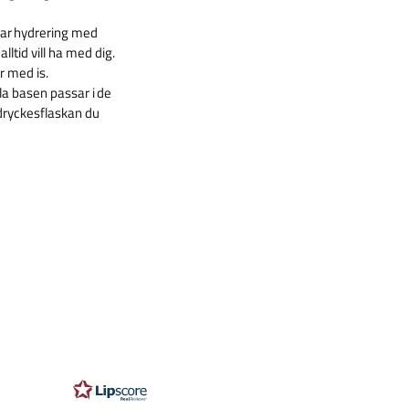
lbar hydrering med
lltid vill ha med dig.
r med is.
a basen passar i de
dryckesflaskan du