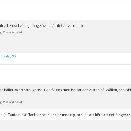
:
4
.
8
rycken kall väldigt länge även när det är varmt ute
u
. Visa originalet.
t
a
v
5
å
Stanley NO
s
t
j
ä
r
n håller kylan otroligt bra. Den fylldes med isbitar och vatten på kvällen, och isb
n
o
. Visa originalet.
r
:
Fantastiskt! Tack för att du delar med dig, och kul att höra att det fungerar
025)