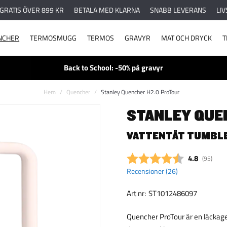
 GRATIS ÖVER 899 KR
BETALA MED KLARNA
SNABB LEVERANS
LIV
NCHER
TERMOSMUGG
TERMOS
GRAVYR
MAT OCH DRYCK
T
Back to School: -50% på gravyr
Hem
Quencher
Stanley Quencher H2.0 ProTour
STANLEY QUE
VATTENTÄT TUMBLER
Snittbetyg:
4.8
(
röster:
95
)
Recensioner (
26
)
Art nr:
ST1012486097
Quencher ProTour är en läckagesä