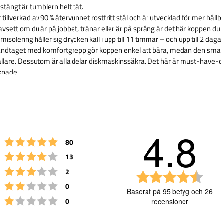
r stängt är tumblern helt tät.
tillverkad av 90 % återvunnet rostfritt stål och är utvecklad för mer hål
avsett om du är på jobbet, tränar eller är på språng är det här koppen du a
solering håller sig drycken kall i upp till 11 timmar – och upp till 2 daga
ndtaget med komfortgrepp gör koppen enkel att bära, medan den smal
ållare. Dessutom är alla delar diskmaskinssäkra. Det här är must-have-
aknade.
4.8
Betyg: 5 utav 5 stjärnor
röster
80
Betyg: 4 utav 5 stjärnor
röster
13
Betyg: 3 utav 5 stjärnor
röster
2
B
Betyg: 2 utav 5 stjärnor
röster
e
0
Baserat på 95 betyg och 26
t
Betyg: 1 utav 5 stjärnor
röster
0
recensioner
y
g