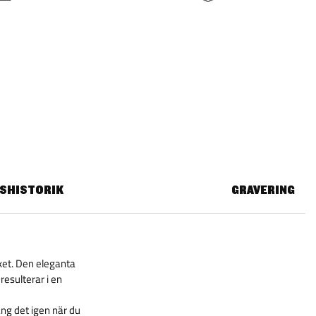
ISHISTORIK
GRAVERING
ket. Den eleganta
resulterar i en
äng det igen när du