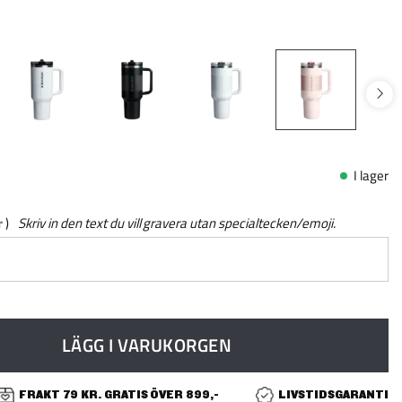
I lager
r
Skriv in den text du vill gravera utan specialtecken/emoji.
LÄGG I VARUKORGEN
FRAKT 79 KR. GRATIS ÖVER 899,-
LIVSTIDSGARANTI