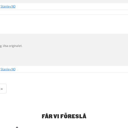
å
Stanley NO
. Visa originalet.
å
Stanley NO
»
FÅR VI FÖRESLÅ