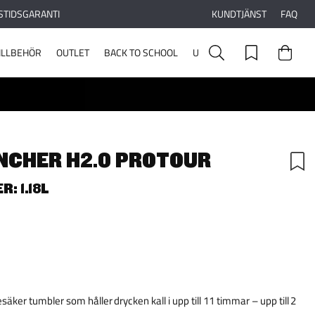
STIDSGARANTI
KUNDTJÄNST
FAQ
ILLBEHÖR
OUTLET
BACK TO SCHOOL
UPPLEV STANLEY
NCHER H2.0 PROTOUR
: 1.18L
ker tumbler som håller drycken kall i upp till 11 timmar – upp till 2