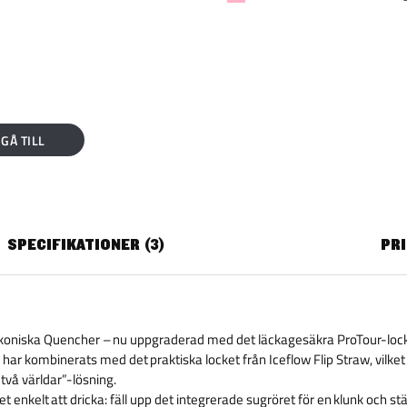
GÅ TILL
SPECIFIKATIONER
3
PR
ikoniska Quencher – nu uppgraderad med det läckagesäkra ProTour-loc
r kombinerats med det praktiska locket från Iceflow Flip Straw, vilket 
två världar”-lösning.
et enkelt att dricka: fäll upp det integrerade sugröret för en klunk och st