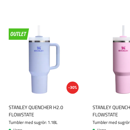
5
s
t
j
ä
r
n
o
r
-30%
STANLEY QUENCHER H2.0
STANLEY QUENCH
FLOWSTATE
FLOWSTATE
Tumbler med sugrör: 1.18L
Tumbler med sugrör:
I lager
I lager