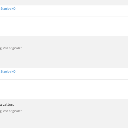
å
Stanley NO
. Visa originalet.
å
Stanley NO
ra vatten.
. Visa originalet.