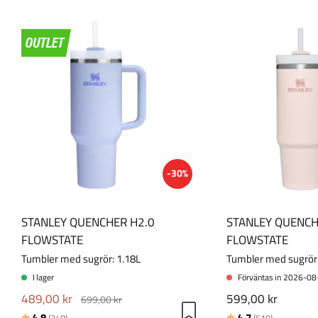
-30%
STANLEY QUENCHER H2.0
STANLEY QUENCH
FLOWSTATE
FLOWSTATE
Tumbler med sugrör: 1.18L
Tumbler med sugrör:
I lager
Förväntas in 2026-0
489,00 kr
599,00 kr
699,00 kr
Betyg:
utav 5 stjärnor
Betyg:
utav 5 stj
4.8
4.7
(348)
(519)