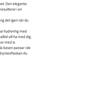
ket. Den eleganta
resulterar i en
äng det igen när du
lbar hydrering med
lltid vill ha med dig.
mar med is.
a basen passar i de
dryckesflaskan du