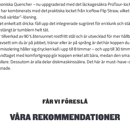
ikoniska Quencher – nu uppgraderad med det läckagesäkra ProTour-loc
r kombinerats med det praktiska locket från Iceflow Flip Straw, vilket 
två världar”-lösning.
et enkelt att dricka: fäll upp det integrerade sugröret för en klunk och st
r stängt är tumblern helt tät.
tillverkad av 90 % återvunnet rostfritt stål och är utvecklad för mer hål
avsett om du är på jobbet, tränar eller är på språng är det här koppen du a
solering håller sig drycken kall i upp till 8 timmar – och upp till 30 tim
ndtaget med komfortgrepp gör koppen enkel att bära, medan den smal
ållare. Dessutom är alla delar diskmaskinssäkra. Det här är must-have-
aknade.
FÅR VI FÖRESLÅ
VÅRA REKOMMENDATIONER