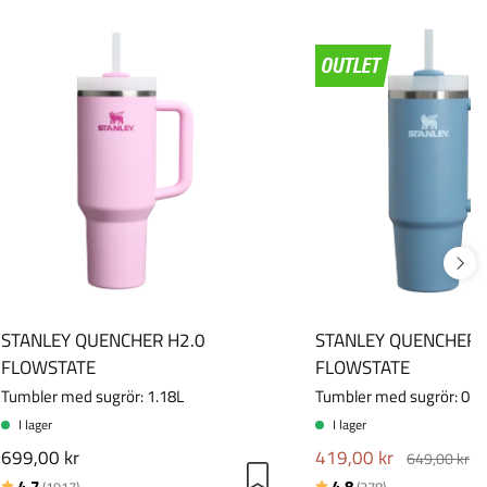
STANLEY QUENCHER H2.0
STANLEY QUENCHER 
FLOWSTATE
FLOWSTATE
Tumbler med sugrör: 1.18L
Tumbler med sugrör: 0.8
I lager
I lager
699,00 kr
419,00 kr
649,00 kr
Betyg:
utav 5 stjärnor
Betyg:
utav 5 stjärnor
4.7
4.8
(1917)
(378)