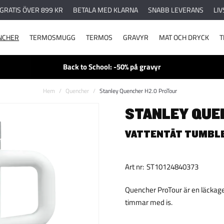
 GRATIS ÖVER 899 KR
BETALA MED KLARNA
SNABB LEVERANS
LIV
NCHER
TERMOSMUGG
TERMOS
GRAVYR
MAT OCH DRYCK
T
Back to School: -50% på gravyr
Hem
Quencher
Stanley Quencher H2.0 ProTour
STANLEY QUE
VATTENTÄT TUMBLE
Art nr:
ST10124840373
Quencher ProTour är en läckagesä
timmar med is.