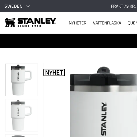
SWEDEN
FRAKT 79 KR.
NYHETER
VATTENFLASKA
QUE