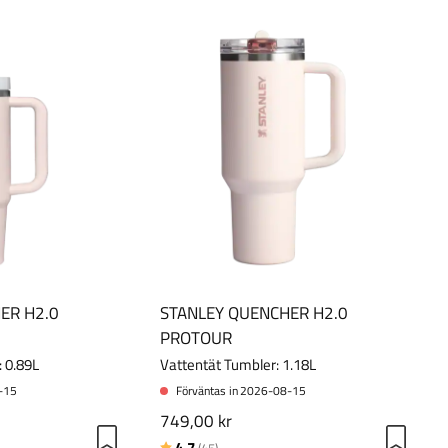
ER H2.0
STANLEY QUENCHER H2.0
PROTOUR
 0.89L
Vattentät Tumbler: 1.18L
8-15
Förväntas in 2026-08-15
749,00 kr
ärnor
Betyg:
utav 5 stjärnor
4.7
(45)