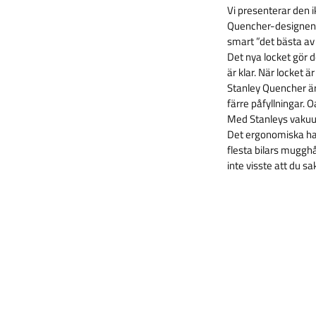
Vi presenterar den 
Quencher-designen ha
smart ”det bästa av 
Det nya locket gör d
är klar. När locket ä
Stanley Quencher är 
färre påfyllningar. O
Med Stanleys vakuumi
Det ergonomiska ha
flesta bilars muggh
inte visste att du s