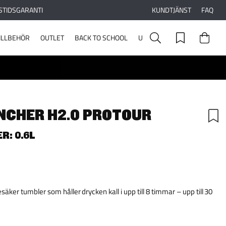
STIDSGARANTI
KUNDTJÄNST
FAQ
ILLBEHÖR
OUTLET
BACK TO SCHOOL
UPPLEV STANLEY
NCHER H2.0 PROTOUR
R: 0.6L
ker tumbler som håller drycken kall i upp till 8 timmar – upp till 30