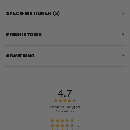
SPECIFIKATIONER
3
PRISHISTORIK
GRAVERING
4.7
B
e
Baserat på 6 betyg och
3 recensioner
t
y
Betyg: 5 utav 5 stjärnor
röster
4
Betyg: 4 utav 5 stjärnor
g
röster
2