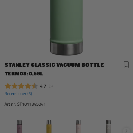
STANLEY CLASSIC VACUUM BOTTLE
TERMOS: 0,59L
Snittbetyg:
4.7
(
röster:
6
)
Recensioner (
3
)
Art nr:
ST1011345041