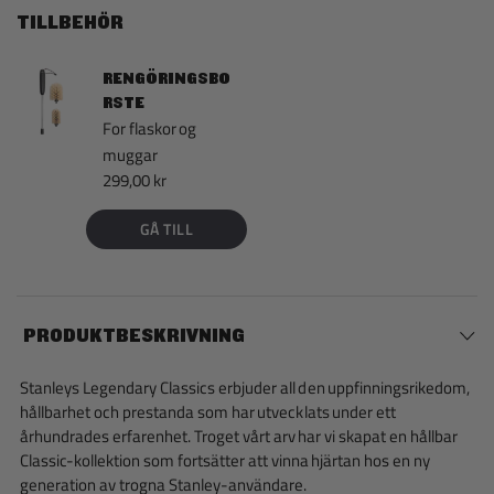
TILLBEHÖR
RENGÖRINGSBO
RSTE
For flaskor og
muggar
299,00 kr
GÅ TILL
PRODUKTBESKRIVNING
Stanleys Legendary Classics erbjuder all den uppfinningsrikedom,
hållbarhet och prestanda som har utvecklats under ett
århundrades erfarenhet. Troget vårt arv har vi skapat en hållbar
Classic-kollektion som fortsätter att vinna hjärtan hos en ny
generation av trogna Stanley-användare.