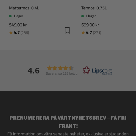
Mattermos: 0.4L
Termos: 0.75L
I lager
I lager
549,00 kr
699,00 kr
Betyg:
utav 5 stjärnor
Betyg:
utav 5 stjärnor
4.7
4.7
(286)
(271)
4.6
Baserat på 115 betyg
PRENUMERERA PÅ VÅRT NYHETSBREV – FÅ FRI
FRAKT!
Få information om våra senaste nyheter, exklusiva erbjudanden