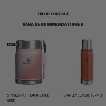
p
t
t
a
:
v
FÅR VI FÖRESLÅ
5
s
t
VÅRA REKOMMENDATIONER
j
ä
r
n
o
r
STANLEY MATTERMOS MED
STANLEY CLASSIC TERMOS
SKED