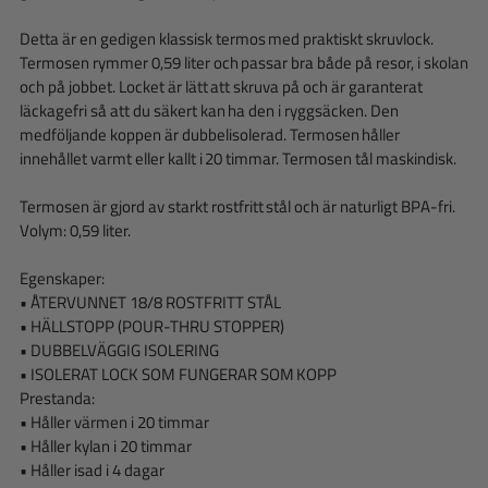
Detta är en gedigen klassisk termos med praktiskt skruvlock.
Termosen rymmer 0,59 liter och passar bra både på resor, i skolan
och på jobbet. Locket är lätt att skruva på och är garanterat
läckagefri så att du säkert kan ha den i ryggsäcken. Den
medföljande koppen är dubbelisolerad. Termosen håller
innehållet varmt eller kallt i 20 timmar. Termosen tål maskindisk.
Termosen är gjord av starkt rostfritt stål och är naturligt BPA-fri.
Volym: 0,59 liter.
Egenskaper:
• ÅTERVUNNET 18/8 ROSTFRITT STÅL
• HÄLLSTOPP (POUR-THRU STOPPER)
• DUBBELVÄGGIG ISOLERING
• ISOLERAT LOCK SOM FUNGERAR SOM KOPP
Prestanda:
• Håller värmen i 20 timmar
• Håller kylan i 20 timmar
• Håller isad i 4 dagar