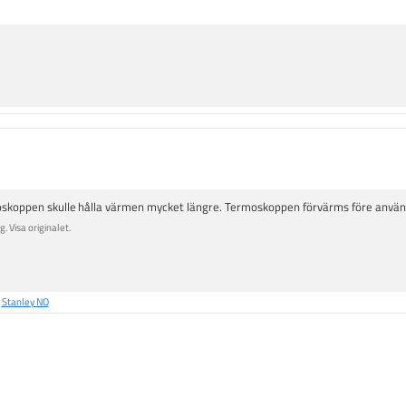
oskoppen skulle hålla värmen mycket längre. Termoskoppen förvärms före använ
. Visa originalet.
å
Stanley NO