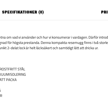
SPECIFIKATIONER
8
PR
vetna om vad vi använder och hur vi konsumerar i vardagen. Därför introd
gnad för högsta prestanda. Denna kompakta resemugg finns i två storlek
nikt 2-delat lock är helt läcksäkert och samtidigt lätt att dricka ur.
ROSTFRITT STÅL
KUUMISOLERING
 ATT PACKA
G
ER