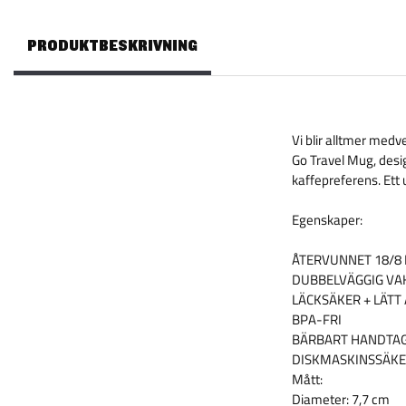
PRODUKTBESKRIVNING
Vi blir alltmer med
Go Travel Mug, desi
kaffepreferens. Ett u
Egenskaper:
ÅTERVUNNET 18/8 
DUBBELVÄGGIG VA
LÄCKSÄKER + LÄTT
BPA-FRI
BÄRBART HANDTA
DISKMASKINSSÄK
Mått:
Diameter: 7,7 cm