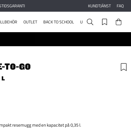
STIDSGARANTI
KUNDTJÄNST
FAQ
ILLBEHÖR
OUTLET
BACK TO SCHOOL
UPPLEV STANLEY
E-TO-GO
 L
mpakt resemugg med en kapacitet på 0,35 l.