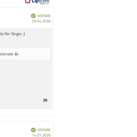
KÖPARE
B
e
K
29.04.2026
k
r
ö
ä
f
p
t
a
 fler färger ;)
d
d
a
t
u
 noterade 👍
m
:
KÖPARE
B
e
K
14.07.2026
k
r