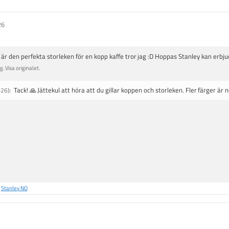
g
:
26
4
.
7
 är den perfekta storleken för en kopp kaffe tror jag :D Hoppas Stanley kan erbjuda
u
. Visa originalet.
t
a
:
Tack! 🙏 Jättekul att höra att du gillar koppen och storleken. Fler färger är
026)
v
5
s
t
j
ä
r
n
o
å
Stanley NO
r