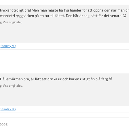
drycker otroligt bra! Men man måste ha två händer för att öppna den när man dric
ivbordet/i ryggsäcken på en tur till fältet. Den här är nog bäst för det senare 😉
. Visa originalet.
å
Stanley NO
ller värmen bra, är lätt att dricka ur och har en riktigt fin blå färg 💙
. Visa originalet.
å
Stanley NO
.2026