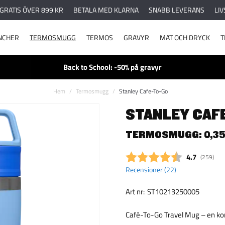
 GRATIS ÖVER 899 KR
BETALA MED KLARNA
SNABB LEVERANS
LIV
NCHER
TERMOSMUGG
TERMOS
GRAVYR
MAT OCH DRYCK
T
Back to School: -50% på gravyr
Hem
Termosmugg
Stanley Cafe-To-Go
STANLEY CAF
TERMOSMUGG: 0,35
Snittbetyg:
4.7
(
röster:
259
)
Recensioner (
22
)
Art nr:
ST10213250005
Café-To-Go Travel Mug – en ko