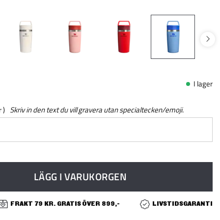
I lager
r
Skriv in den text du vill gravera utan specialtecken/emoji.
LÄGG I VARUKORGEN
FRAKT 79 KR. GRATIS ÖVER 899,-
LIVSTIDSGARANTI