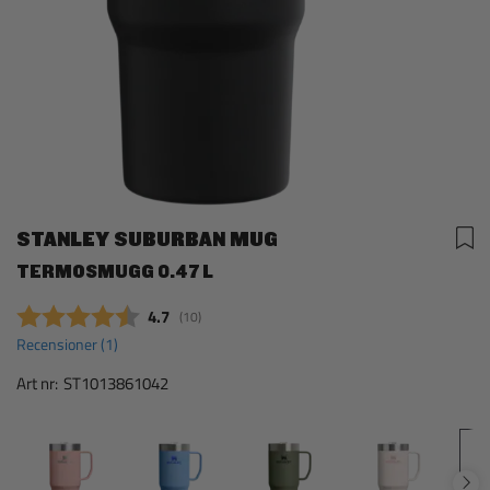
STANLEY SUBURBAN MUG
TERMOSMUGG 0.47 L
Snittbetyg:
4.7
(
röster:
10
)
Recensioner (
1
)
Art nr:
ST1013861042