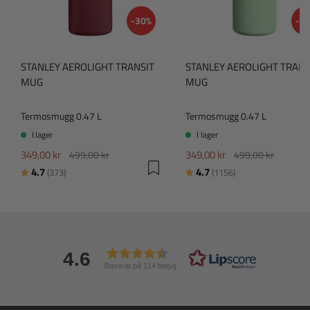
-30%
-3
STANLEY AEROLIGHT TRANSIT
STANLEY AEROLIGHT TRANS
MUG
MUG
Termosmugg 0.47 L
Termosmugg 0.47 L
I lager
I lager
349,00 kr
349,00 kr
499,00 kr
499,00 kr
Betyg:
utav 5 stjärnor
Betyg:
utav 5 stjärnor
4.7
4.7
(373)
(1156)
4.6
Baserat på 114 betyg