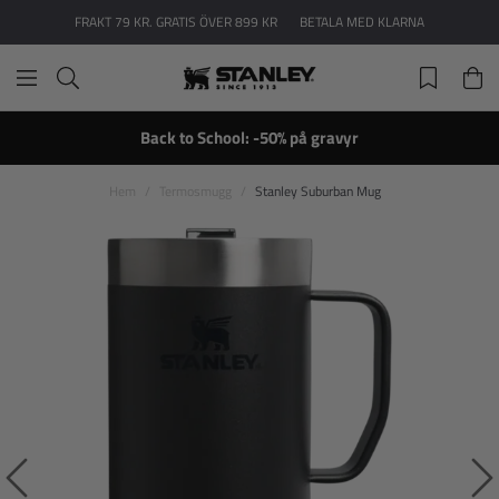
FRAKT 79 KR. GRATIS ÖVER 899 KR
BETALA MED KLARNA
Back to School: -50% på gravyr
Hem
Termosmugg
Stanley Suburban Mug