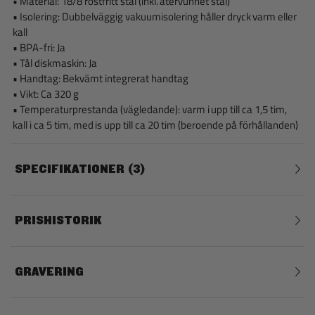
• Material: 18/8 rostfritt stål (inkl. återvunnet stål)
• Isolering: Dubbelväggig vakuumisolering håller dryck varm eller
kall
• BPA-fri: Ja
• Tål diskmaskin: Ja
• Handtag: Bekvämt integrerat handtag
• Vikt: Ca 320 g
• Temperaturprestanda (vägledande): varm i upp till ca 1,5 tim,
kall i ca 5 tim, med is upp till ca 20 tim (beroende på förhållanden)
SPECIFIKATIONER
3
PRISHISTORIK
GRAVERING