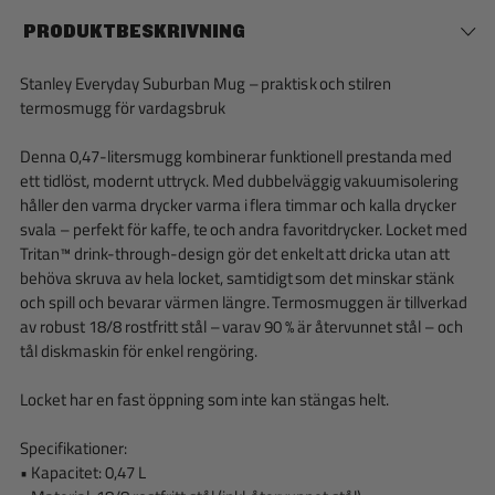
PRODUKTBESKRIVNING
Stanley Everyday Suburban Mug – praktisk och stilren
termosmugg för vardagsbruk
Denna 0,47-litersmugg kombinerar funktionell prestanda med
ett tidlöst, modernt uttryck. Med dubbelväggig vakuumisolering
håller den varma drycker varma i flera timmar och kalla drycker
svala – perfekt för kaffe, te och andra favoritdrycker. Locket med
Tritan™ drink-through-design gör det enkelt att dricka utan att
behöva skruva av hela locket, samtidigt som det minskar stänk
och spill och bevarar värmen längre. Termosmuggen är tillverkad
av robust 18/8 rostfritt stål – varav 90 % är återvunnet stål – och
tål diskmaskin för enkel rengöring.
Locket har en fast öppning som inte kan stängas helt.
Specifikationer:
• Kapacitet: 0,47 L