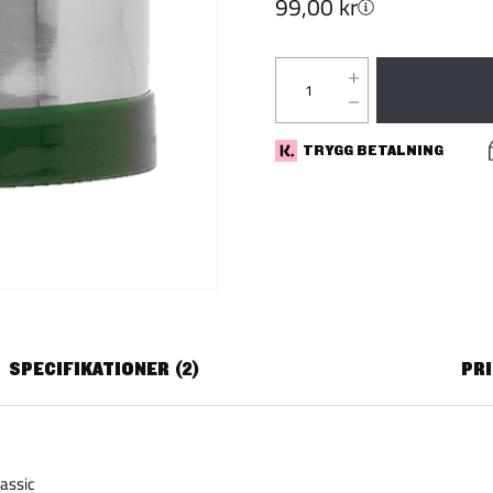
99,00 kr
TRYGG BETALNING
SPECIFIKATIONER
2
PR
assic