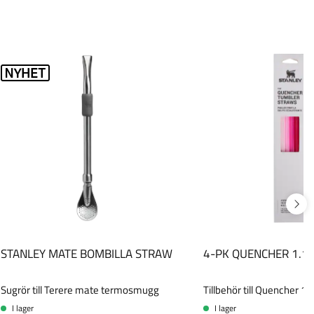
STANLEY MATE BOMBILLA STRAW
4-PK QUENCHER 1.1
Sugrör till Terere mate termosmugg
Tillbehör till Quencher 1.
I lager
I lager