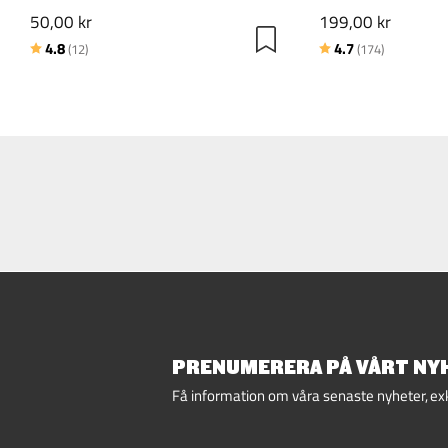
50,00 kr
199,00 kr
Betyg:
utav 5 stjärnor
Betyg:
utav 5 stj
4.8
4.7
(12)
(174)
PRENUMERERA PÅ VÅRT NYH
Få information om våra senaste nyheter, ex