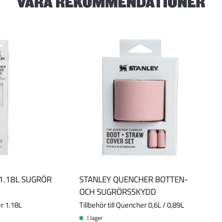
VÅRA REKOMMENDATIONER
v
5
s
t
j
ä
r
n
o
r
1.18L SUGRÖR
STANLEY QUENCHER BOTTEN-
OCH SUGRÖRSSKYDD
er 1.18L
Tillbehör till Quencher 0,6L / 0,89L
I lager