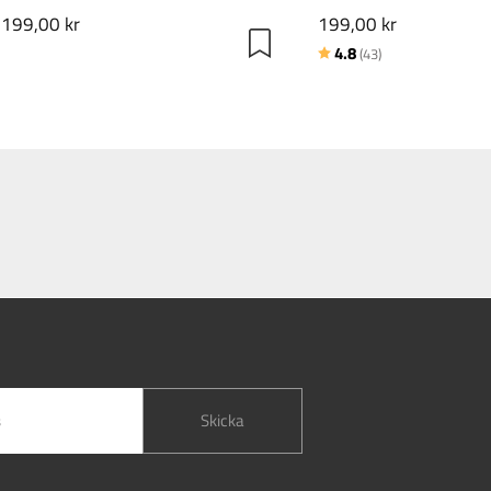
199,00 kr
199,00 kr
Betyg:
utav 5 stjärnor
4.8
(43)
Skicka