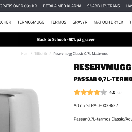
 GRATIS ÖVER 899 KR
BETALA MED KLARNA
SNABB LEVERANS
LIV
NCHER
TERMOSMUGG
TERMOS
GRAVYR
MAT OCH DRYCK
T
Back to School: -50% på gravyr
Hem
Tillbehör
Reservmugg Classic 0.7L Mattermos
RESERVMUGG 
PASSAR 0,7L-TERM
Snittbetyg:
4.0
(
röster:
3
)
Art nr:
STRACP0039632
Passar 0,7L-termos Classic/Ad