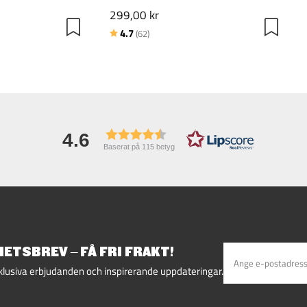
299,00 kr
ärnor
Betyg:
utav 5 stjärnor
4.7
(62)
4.6
Baserat på 115 betyg
ETSBREV – FÅ FRI FRAKT!
klusiva erbjudanden och inspirerande uppdateringar.