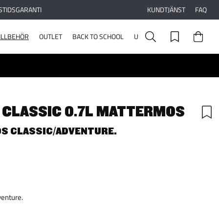
STIDSGARANTI
KUNDTJÄNST
FAQ
ILLBEHÖR
OUTLET
BACK TO SCHOOL
UPPLEV STANLEY
CLASSIC 0.7L MATTERMOS
OS CLASSIC/ADVENTURE.
venture.