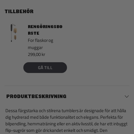
TILLBEHÖR
RENGÖRINGSBO
RSTE
For flaskor og
muggar
299,00 kr
GÅ TILL
PRODUKTBESKRIVNING
Dessa färgstarka och stilrena tumblers är designade för att hålla
dig hydrerad med både funktionalitet och elegans. Perfekta för
bilpendling, hemmaträning eller en aktiv livsstil, de har ett inbyggt
flip-sugrör som gör drickandet enkelt och smidigt. Den