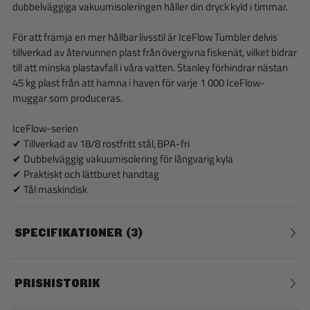
dubbelväggiga vakuumisoleringen håller din dryck kyld i timmar.
För att främja en mer hållbar livsstil är IceFlow Tumbler delvis
tillverkad av återvunnen plast från övergivna fiskenät, vilket bidrar
till att minska plastavfall i våra vatten. Stanley förhindrar nästan
45 kg plast från att hamna i haven för varje 1 000 IceFlow-
muggar som produceras.
IceFlow-serien
✔ Tillverkad av 18/8 rostfritt stål, BPA-fri
✔ Dubbelväggig vakuumisolering för långvarig kyla
✔ Praktiskt och lättburet handtag
✔ Tål maskindisk
SPECIFIKATIONER
3
PRISHISTORIK