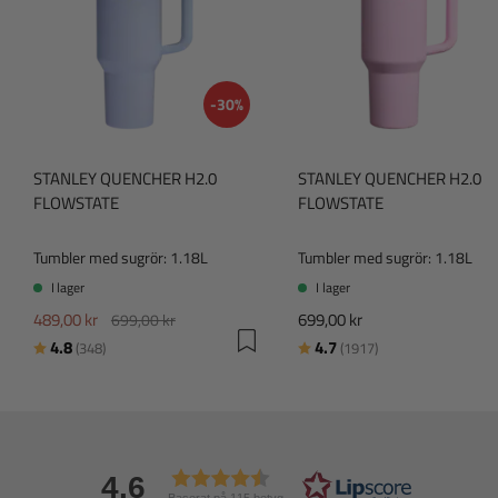
-30%
STANLEY QUENCHER H2.0
STANLEY QUENCHER H2.0
FLOWSTATE
FLOWSTATE
Tumbler med sugrör: 1.18L
Tumbler med sugrör: 1.18L
I lager
I lager
489,00 kr
699,00 kr
699,00 kr
Betyg:
utav 5 stjärnor
Betyg:
utav 5 stjärnor
4.8
4.7
(348)
(1917)
4.6