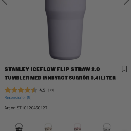
STANLEY ICEFLOW FLIP STRAW 2.0
TUMBLER MED INNBYGGT SUGRÖR 0,41 LITER
Snittbetyg:
4.5
(
röster:
39
)
Recensioner (
5
)
Art nr:
ST10120450127