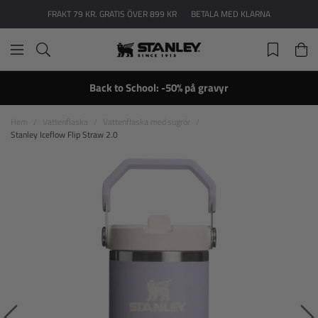
FRAKT 79 KR. GRATIS ÖVER 899 KR
BETALA MED KLARNA
Back to School: -50% på gravyr
Hem
Vattenflaska
Vattenflaska med sugrör
Stanley Iceflow Flip Straw 2.0