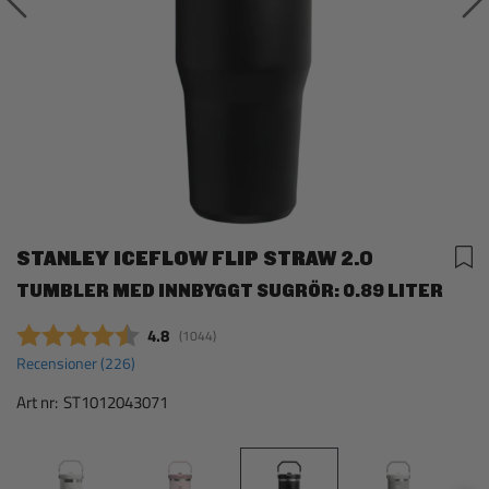
STANLEY ICEFLOW FLIP STRAW 2.0
TUMBLER MED INNBYGGT SUGRÖR: 0.89 LITER
Snittbetyg:
4.8
(
röster:
1044
)
Recensioner (
226
)
Art nr:
ST1012043071