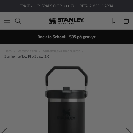
FRAKT 79 KR. GRATIS ÖVER 899 KR
BETALA MED KLARNA
Back to School: -50% på gravyr
Hem
Vattenflaska
Vattenflaska med sugrör
Stanley Iceflow Flip Straw 2.0