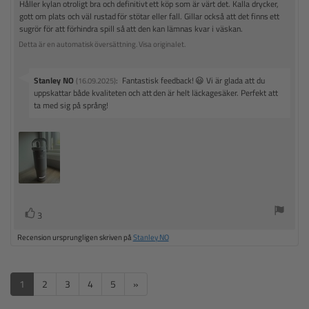
R
Håller kylan otroligt bra och definitivt ett köp som är värt det. Kalla drycker,
x
d
s
s
u
p
e
a
i
i
gott om plats och väl rustad för stötar eller fall. Gillar också att det finns ett
t
e
t
n
t
o
o
a
sugrör för att förhindra spill så att den kan lämnas kvar i väskan.
s
c
u
n
:
n
v
i
m
s
s
Detta är en automatisk översättning. Visa originalet.
e
5
:
f
d
o
s
ö
a
n
n
t
r
t
s
s
S
Stanley NO
:
Fantastisk feedback! 😃 Vi är glada att du
(16.09.2025)
f
u
j
b
a
v
uppskattar både kvaliteten och att den är helt läckagesäker. Perfekt att
m
ä
i
e
t
:
a
ta med sig på språng!
r
o
t
t
n
r
y
a
n
o
a
r
g
r
s
e
f
:
:
5
r
t
.
å
e
0
n
x
u
:
t
t
a
R
r
3
:
v
ö
ö
5
Recension ursprungligen skriven på
Stanley NO
s
s
s
t
t
t
j
(
a
ä
e
1
2
3
4
5
»
r
u
r
n
p
)
o