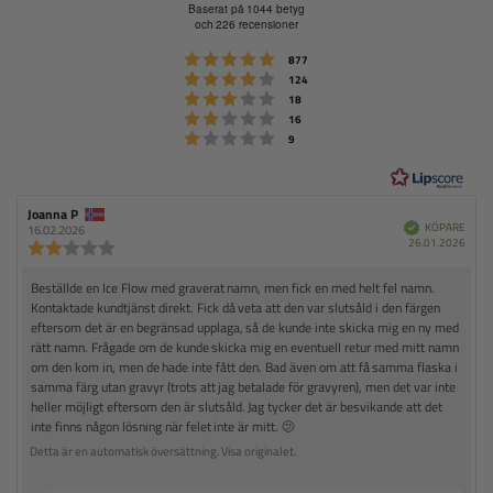
e
Baserat på 1044 betyg
och 226 recensioner
t
y
Betyg: 5 utav 5 stjärnor
röster
877
Betyg: 4 utav 5 stjärnor
g
röster
124
Betyg: 3 utav 5 stjärnor
röster
:
18
Betyg: 2 utav 5 stjärnor
röster
16
4
Betyg: 1 utav 5 stjärnor
röster
9
.
8
u
R
Joanna P
R
t
e
e
KÖPARE
B
16.02.2026
e
k
K
c
c
26.01.2026
R
a
r
ä
ö
e
e
e
f
t
v
p
n
n
a
c
d
R
Beställde en Ice Flow med graverat namn, men fick en med helt fel namn.
d
s
s
5
e
a
i
i
Kontaktade kundtjänst direkt. Fick då veta att den var slutsåld i den färgen
e
n
s
t
o
o
eftersom det är en begränsad upplaga, så de kunde inte skicka mig en ny med
s
c
u
n
n
t
rätt namn. Frågade om de kunde skicka mig en eventuell retur med mitt namn
i
m
s
s
e
om den kom in, men de hade inte fått den. Bad även om att få samma flaska i
:
f
d
j
o
ö
a
n
samma färg utan gravyr (trots att jag betalade för gravyren), men det var inte
n
ä
r
t
s
heller möjligt eftersom den är slutsåld. Jag tycker det är besvikande att det
s
f
u
r
b
inte finns någon lösning när felet inte är mitt. 🫤
a
m
i
e
n
t
:
Detta är en automatisk översättning. Visa originalet.
o
t
t
o
y
a
n
r
r
g