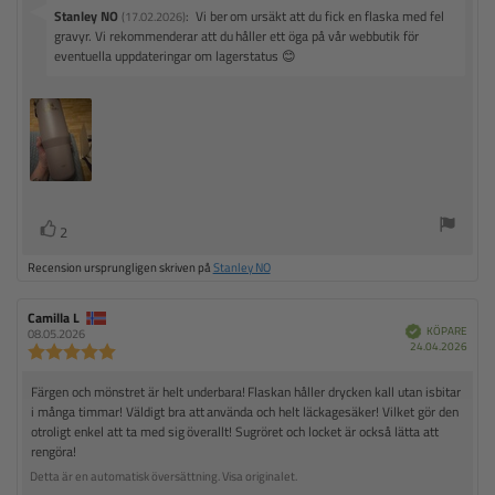
s
e
S
Stanley NO
:
Vi ber om ursäkt att du fick en flaska med fel
:
(17.02.2026)
:
2
v
gravyr. Vi rekommenderar att du håller ett öga på vår webbutik för
t
.
a
eventuella uppdateringar om lagerstatus 😊
e
0
r
x
u
a
t
t
f
a
:
r
v
å
5
n
s
t
:
j
R
r
ä
2
r
ö
ö
n
Recension ursprungligen skriven på
Stanley NO
s
s
o
t
r
t
(
R
Camilla L
R
a
e
e
KÖPARE
B
e
08.05.2026
e
k
K
c
c
24.04.2026
R
u
r
r
ä
ö
e
e
e
f
t
p
)
p
n
n
a
c
d
R
Färgen och mönstret är helt underbara! Flaskan håller drycken kall utan isbitar
d
s
s
p
e
a
i
i
i många timmar! Väldigt bra att använda och helt läckagesäker! Vilket gör den
e
n
t
o
o
otroligt enkel att ta med sig överallt! Sugröret och locket är också lätta att
s
c
u
n
n
rengöra!
i
m
s
s
e
:
f
d
o
Detta är en automatisk översättning. Visa originalet.
ö
a
n
n