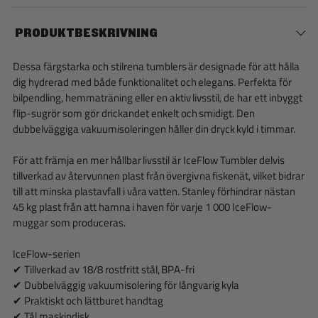
PRODUKTBESKRIVNING
Dessa färgstarka och stilrena tumblers är designade för att hålla
dig hydrerad med både funktionalitet och elegans. Perfekta för
bilpendling, hemmaträning eller en aktiv livsstil, de har ett inbyggt
flip-sugrör som gör drickandet enkelt och smidigt. Den
dubbelväggiga vakuumisoleringen håller din dryck kyld i timmar.
För att främja en mer hållbar livsstil är IceFlow Tumbler delvis
tillverkad av återvunnen plast från övergivna fiskenät, vilket bidrar
till att minska plastavfall i våra vatten. Stanley förhindrar nästan
45 kg plast från att hamna i haven för varje 1 000 IceFlow-
muggar som produceras.
IceFlow-serien
✔ Tillverkad av 18/8 rostfritt stål, BPA-fri
✔ Dubbelväggig vakuumisolering för långvarig kyla
✔ Praktiskt och lättburet handtag
✔ Tål maskindisk