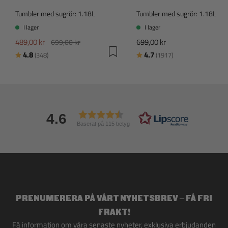
Tumbler med sugrör: 1.18L
Tumbler med sugrör: 1.18L
I lager
I lager
489,00 kr
699,00 kr
699,00 kr
Betyg:
utav 5 stjärnor
Betyg:
utav 5 stjärnor
4.8
4.7
(348)
(1917)
4.6
Baserat på 115 betyg
PRENUMERERA PÅ VÅRT NYHETSBREV – FÅ FRI
FRAKT!
Få information om våra senaste nyheter, exklusiva erbjudanden