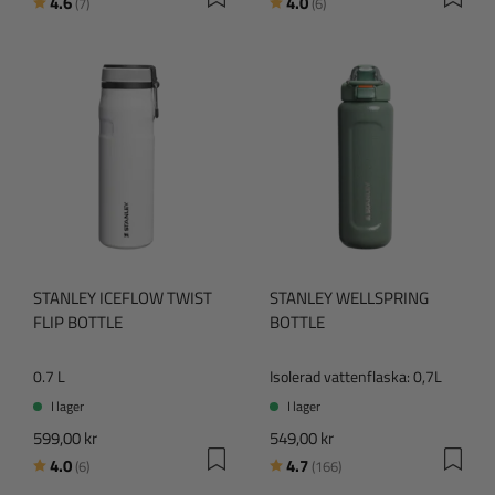
Betyg:
utav 5 stjärnor
Betyg:
utav 5 stjärnor
4.6
4.0
(7)
(6)
STANLEY ICEFLOW TWIST
STANLEY WELLSPRING
FLIP BOTTLE
BOTTLE
0.7 L
Isolerad vattenflaska: 0,7L
I lager
I lager
599,00 kr
549,00 kr
Betyg:
utav 5 stjärnor
Betyg:
utav 5 stjärnor
4.0
4.7
(6)
(166)