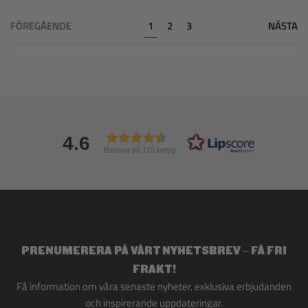
FÖREGÅENDE
1
2
3
NÄSTA
4.6
Baserat på 115 betyg
PRENUMERERA PÅ VÅRT NYHETSBREV – FÅ FRI
FRAKT!
Få information om våra senaste nyheter, exklusiva erbjudanden
och inspirerande uppdateringar.