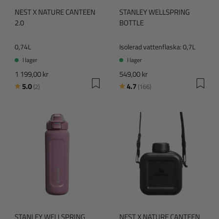
NEST X NATURE CANTEEN
STANLEY WELLSPRING
2.0
BOTTLE
0,74L
Isolerad vattenflaska: 0,7L
I lager
I lager
1 199,00 kr
549,00 kr
Betyg:
utav 5 stjärnor
Betyg:
utav 5 stjärnor
5.0
4.7
(2)
(166)
STANLEY WELLSPRING
NEST X NATURE CANTEEN