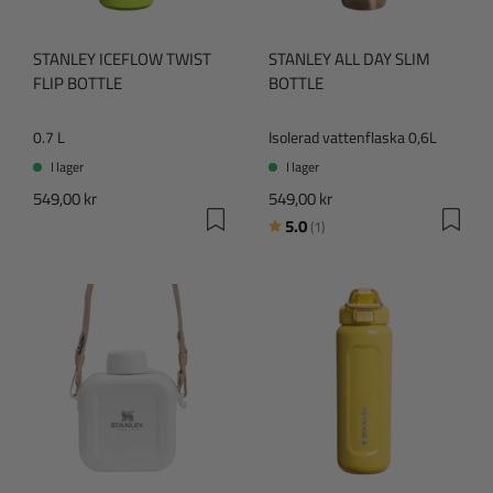
STANLEY ICEFLOW TWIST
STANLEY ALL DAY SLIM
FLIP BOTTLE
BOTTLE
0.7 L
Isolerad vattenflaska 0,6L
I lager
I lager
549,00 kr
549,00 kr
Betyg:
utav 5 stjärnor
5.0
(1)