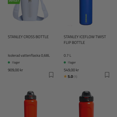
STANLEY CROSS BOTTLE
STANLEY ICEFLOW TWIST
FLIP BOTTLE
Isolerad vattenflaska 0,68L
0.7 L
I lager
I lager
909,00 kr
549,00 kr
Betyg:
utav 5 stjärnor
5.0
(1)