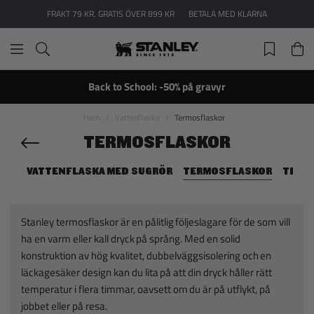
FRAKT 79 KR. GRATIS ÖVER 899 KR
BETALA MED KLARNA
Back to School: -50% på gravyr
Hem
Vattenflaska
Termosflaskor
TERMOSFLASKOR
VATTENFLASKA MED SUGRÖR
TERMOSFLASKOR
TILL 
Stanley termosflaskor är en pålitlig följeslagare för de som vill
ha en varm eller kall dryck på språng. Med en solid
konstruktion av hög kvalitet, dubbelväggsisolering och en
läckagesäker design kan du lita på att din dryck håller rätt
temperatur i flera timmar, oavsett om du är på utflykt, på
jobbet eller på resa.