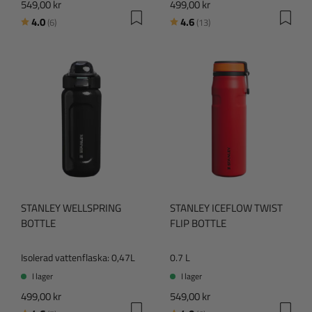
549,00 kr
499,00 kr
Betyg:
utav 5 stjärnor
Betyg:
utav 5 stjärnor
4.0
4.6
(6)
(13)
STANLEY WELLSPRING
STANLEY ICEFLOW TWIST
BOTTLE
FLIP BOTTLE
Isolerad vattenflaska: 0,47L
0.7 L
I lager
I lager
499,00 kr
549,00 kr