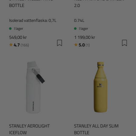
BOTTLE
2.0
Isolerad vattenflaska: 0,7L
0.74L
I lager
I lager
549,00 kr
1 199,00 kr
Betyg:
utav 5 stjärnor
Betyg:
utav 5 stjärnor
4.7
5.0
(166)
(1)
STANLEY AEROLIGHT
STANLEY ALL DAY SLIM
ICEFLOW
BOTTLE