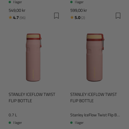
I lager
I lager
549,00 kr
599,00 kr
Betyg:
utav 5 stjärnor
Betyg:
utav 5 stjärnor
4.7
5.0
(96)
(2)
STANLEY ICEFLOW TWIST
STANLEY ICEFLOW TWIST
FLIP BOTTLE
FLIP BOTTLE
0.7 L
Stanley IceFlow Twist Flip Bottle
I lager
I lager