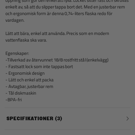
öppning som gör den enkel att fylla. Locket sitter fast och skruvas
enkelt av, så att du slipper tappa bort det. Med en justerbar rem
och ergonomisk form är denna 0,74-liters flaska redo för
vardagen.
Lätt att bära, enkel att använda. Precis som en modern
vattenflaska ska vara.
Egenskaper:
-Tillverkad av återvunnet 18/8 rostfritt stål (enkelvägg)
- Fastsatt lock som inte tappas bort
- Ergonomisk design
- Lätt och enkel att packa
- Avtagbar, justerbar rem
- Tål diskmaskin
-BPA-fri
SPECIFIKATIONER
3