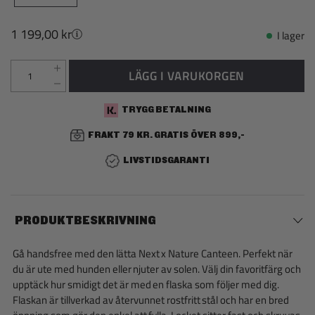
1 199,00 kr
I lager
LÄGG I VARUKORGEN
TRYGG BETALNING
FRAKT 79 KR. GRATIS ÖVER 899,-
LIVSTIDSGARANTI
PRODUKTBESKRIVNING
Gå handsfree med den lätta Next x Nature Canteen. Perfekt när
du är ute med hunden eller njuter av solen. Välj din favoritfärg och
upptäck hur smidigt det är med en flaska som följer med dig.
Flaskan är tillverkad av återvunnet rostfritt stål och har en bred