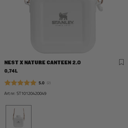
NEST X NATURE CANTEEN 2.0
0,74L
Snittbetyg:
5.0
(
röster:
2
)
Art nr:
ST10120420049