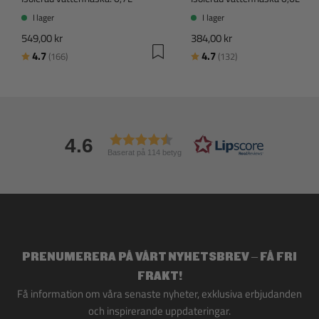
I lager
I lager
549,00 kr
384,00 kr
Betyg:
utav 5 stjärnor
Betyg:
utav 5 stjärnor
4.7
4.7
(166)
(132)
4.6
Baserat på 114 betyg
PRENUMERERA PÅ VÅRT NYHETSBREV – FÅ FRI
FRAKT!
Få information om våra senaste nyheter, exklusiva erbjudanden
och inspirerande uppdateringar.