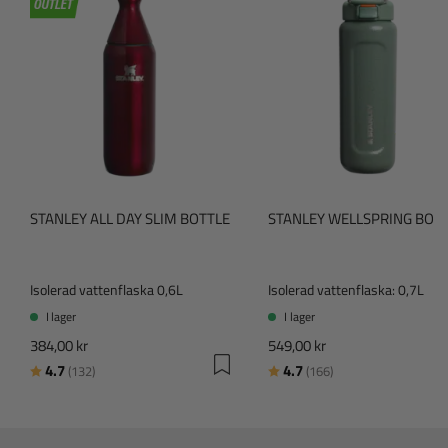
r
n
o
r
STANLEY ALL DAY SLIM BOTTLE
STANLEY WELLSPRING BOT
Isolerad vattenflaska 0,6L
Isolerad vattenflaska: 0,7L
I lager
I lager
384,00 kr
549,00 kr
Betyg:
utav 5 stjärnor
Betyg:
utav 5 stjärnor
4.7
4.7
(132)
(166)