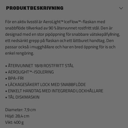
PRODUKTBESKRIVNING
För en aktiv livsstil är AeroLight™ IceFlow™-flaskan med
snabbflöde tillverkad av 90 % återvunnet rostfritt stål. Den är
designad med en stor pipöppning för snabbare vätskepåfyllning,
ett nedsänkt grepp på flaskan och ett lättburet handtag. Den
passar också i mugghållare och har en bred öppning för is och
enkel rengöring.
• ÅTERVUNNET 18/8 ROSTFRITT STÅL
• AEROLIGHT™-ISOLERING
• BPA-FRI
• LÄCKAGESÄKERT LOCK MED SNABBFLÖDE
• ENKELT HANDTAG MED INTEGRERAD LOCKHÅLLARE
• TÅL DISKMASKIN
Diameter: 7,9 cm
Höjd: 28,4 cm
Vikt: 400 g