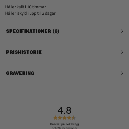
Håller kallt i 10 timmar
Håller iskyld i upp till 2 dagar
SPECIFIKATIONER
6
PRISHISTORIK
GRAVERING
4.8
B
e
Baserat på 147 betyg
och 26 recensioner