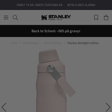
FRAKT 79 KR. GRATIS ÖVER 899 KR
BETALA MED KLARNA
Back to School: -50% på gravyr
Hem
Vattenflaska
Termosflaskor
Stanley Aerolight Iceflow