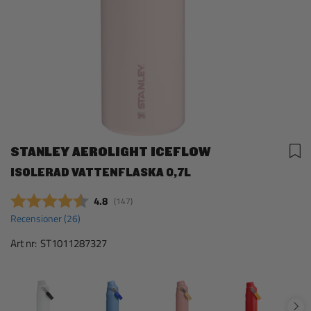
STANLEY AEROLIGHT ICEFLOW
ISOLERAD VATTENFLASKA 0,7L
Snittbetyg:
4.8
(
röster:
147
)
Recensioner (
26
)
Art nr:
ST1011287327