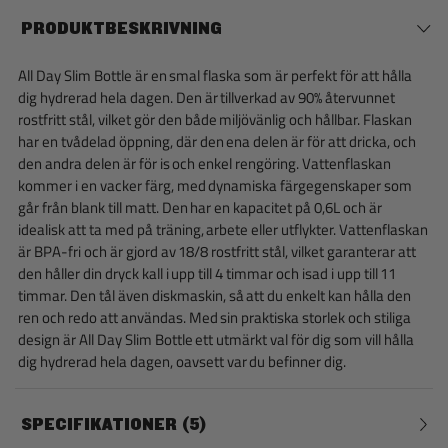
PRODUKTBESKRIVNING
All Day Slim Bottle är en smal flaska som är perfekt för att hålla
dig hydrerad hela dagen. Den är tillverkad av 90% återvunnet
rostfritt stål, vilket gör den både miljövänlig och hållbar. Flaskan
har en tvådelad öppning, där den ena delen är för att dricka, och
den andra delen är för is och enkel rengöring. Vattenflaskan
kommer i en vacker färg, med dynamiska färgegenskaper som
går från blank till matt. Den har en kapacitet på 0,6L och är
idealisk att ta med på träning, arbete eller utflykter. Vattenflaskan
är BPA-fri och är gjord av 18/8 rostfritt stål, vilket garanterar att
den håller din dryck kall i upp till 4 timmar och isad i upp till 11
timmar. Den tål även diskmaskin, så att du enkelt kan hålla den
ren och redo att användas. Med sin praktiska storlek och stiliga
design är All Day Slim Bottle ett utmärkt val för dig som vill hålla
dig hydrerad hela dagen, oavsett var du befinner dig.
SPECIFIKATIONER
5