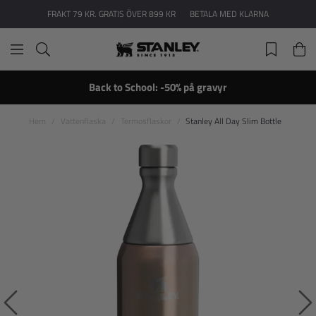
FRAKT 79 KR. GRATIS ÖVER 899 KR
BETALA MED KLARNA
Back to School: -50% på gravyr
Hem
Vattenflaska
Termosflaskor
Stanley All Day Slim Bottle