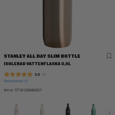
STANLEY ALL DAY SLIM BOTTLE
ISOLERAD VATTENFLASKA 0,6L
Snittbetyg:
5.0
(
röster:
1
)
Recensioner (
1
)
Art nr:
ST10120690357