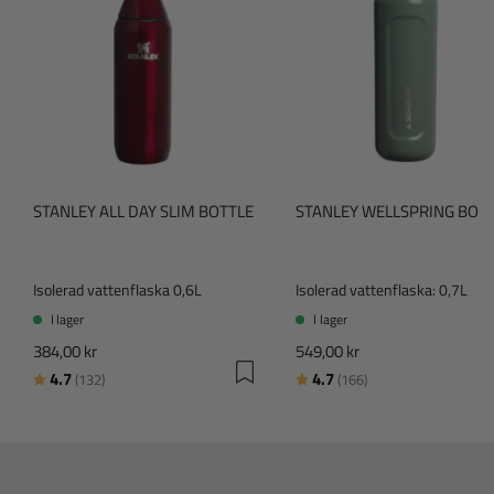
n
o
r
STANLEY ALL DAY SLIM BOTTLE
STANLEY WELLSPRING BOT
Isolerad vattenflaska 0,6L
Isolerad vattenflaska: 0,7L
I lager
I lager
384,00 kr
549,00 kr
Betyg:
utav 5 stjärnor
Betyg:
utav 5 stjärnor
4.7
4.7
(132)
(166)