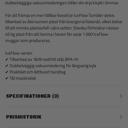
dubbelväggiga vakuumisoleringen håller din dryck kyld i timmar.
För att främja en mer hållbar livsstil är IceFlow Tumbler delvis
tillverkad av återvunnen plast från övergivna fiskenät, vilket bidrar
till att minska plastavfall i våra vatten. Stanley förhindrar nästan
45 kg plast från att hamna i haven för varje 1 000 IceFlow-
muggar som produceras.
IceFlow-serien
✔ Tillverkad av 18/8 rostfritt stål, BPA-fri
✔ Dubbelväggig vakuumisolering för långvarig kyla
✔ Praktiskt och lättburet handtag
✔ Tål maskindisk
SPECIFIKATIONER
3
PRISHISTORIK