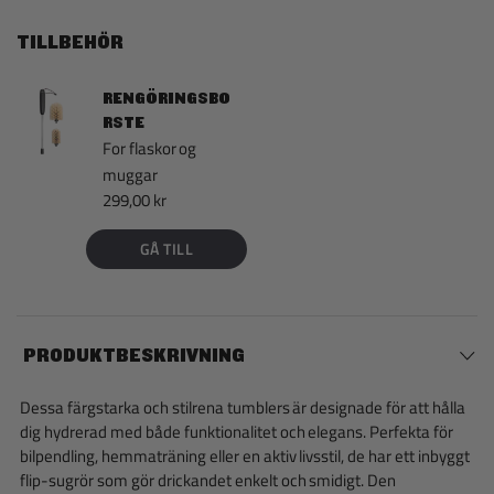
TILLBEHÖR
RENGÖRINGSBO
RSTE
For flaskor og
muggar
299,00 kr
GÅ TILL
PRODUKTBESKRIVNING
Dessa färgstarka och stilrena tumblers är designade för att hålla
dig hydrerad med både funktionalitet och elegans. Perfekta för
bilpendling, hemmaträning eller en aktiv livsstil, de har ett inbyggt
flip-sugrör som gör drickandet enkelt och smidigt. Den