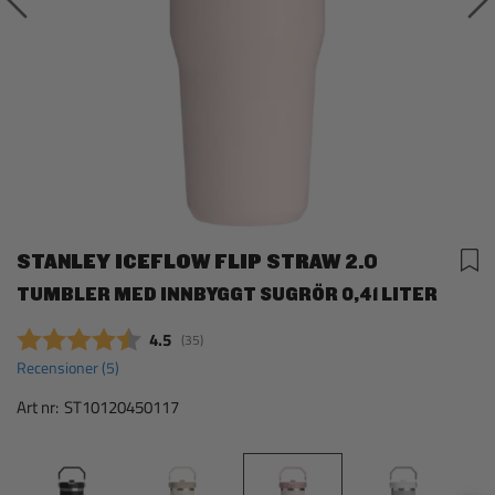
STANLEY ICEFLOW FLIP STRAW 2.0
TUMBLER MED INNBYGGT SUGRÖR 0,41 LITER
Snittbetyg:
4.5
(
röster:
35
)
Recensioner (
5
)
Art nr:
ST10120450117