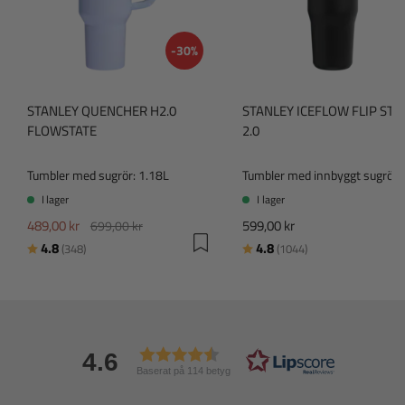
-30%
STANLEY QUENCHER H2.0
STANLEY ICEFLOW FLIP ST
FLOWSTATE
2.0
Tumbler med sugrör: 1.18L
I lager
I lager
489,00 kr
599,00 kr
699,00 kr
Betyg:
utav 5 stjärnor
Betyg:
utav 5 stjärnor
4.8
4.8
(348)
(1044)
4.6
Baserat på 114 betyg